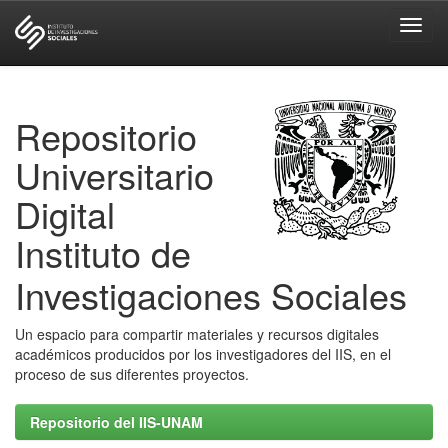
Skip
navigation
Repositorio
Universitario
Digital
Instituto de
Investigaciones Sociales
Un espacio para compartir materiales y recursos digitales
académicos producidos por los investigadores del IIS, en el
proceso de sus diferentes proyectos.
Repositorio del IIS-UNAM