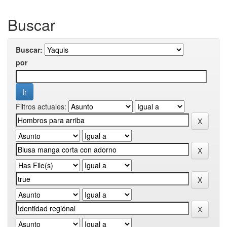
Buscar
Buscar:
por
Filtros actuales: