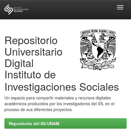
Skip
navigation
Repositorio
Universitario
Digital
Instituto de
Investigaciones Sociales
Un espacio para compartir materiales y recursos digitales
académicos producidos por los investigadores del IIS, en el
proceso de sus diferentes proyectos.
Repositorio del IIS-UNAM