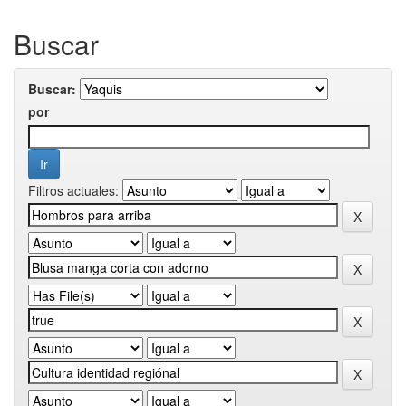
Buscar
Buscar:
por
Filtros actuales: