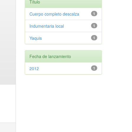
Título
Cuerpo completo descalza
1
Indumentaria local
1
Yaquis
1
Fecha de lanzamiento
2012
1