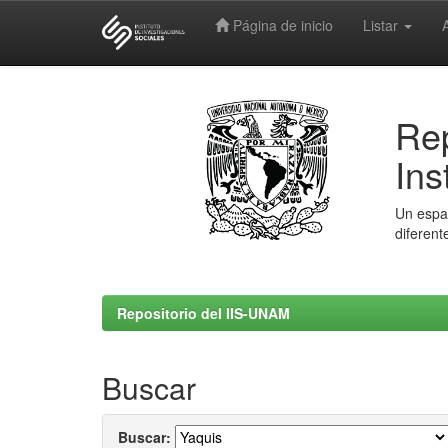
Página de inicio
Listar
Skip
navigation
Rep
Ins
Un espac
diferent
Repositorio del IIS-UNAM
Buscar
Buscar: