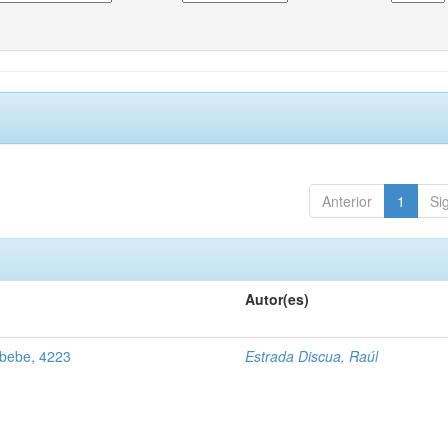
Anterior
1
Si
Autor(es)
 bebe, 4223
Estrada Discua, Raúl