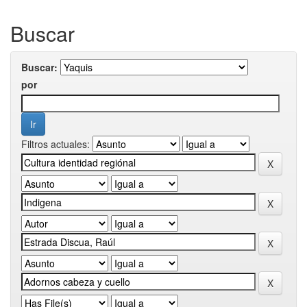
Buscar
Buscar:
por
Filtros actuales: