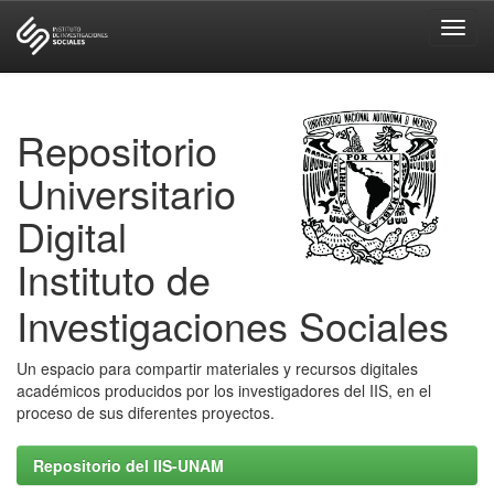
Skip
navigation
Repositorio
Universitario
Digital
Instituto de
Investigaciones Sociales
Un espacio para compartir materiales y recursos digitales
académicos producidos por los investigadores del IIS, en el
proceso de sus diferentes proyectos.
Repositorio del IIS-UNAM