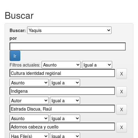
Buscar
Buscar:
por
Filtros actuales: