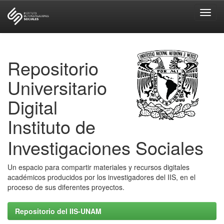
Skip
navigation
Repositorio
Universitario
Digital
Instituto de
Investigaciones Sociales
Un espacio para compartir materiales y recursos digitales
académicos producidos por los investigadores del IIS, en el
proceso de sus diferentes proyectos.
Repositorio del IIS-UNAM