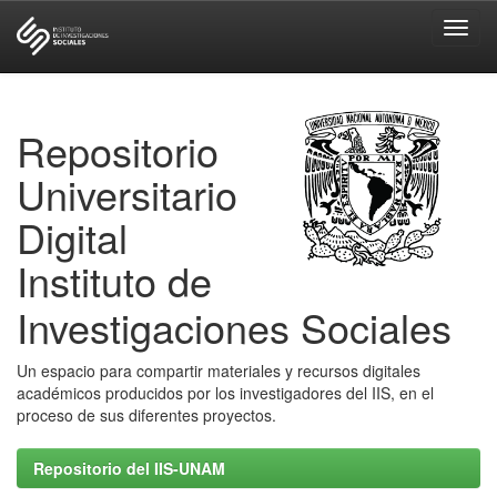
Skip
navigation
Repositorio
Universitario
Digital
Instituto de
Investigaciones Sociales
Un espacio para compartir materiales y recursos digitales
académicos producidos por los investigadores del IIS, en el
proceso de sus diferentes proyectos.
Repositorio del IIS-UNAM