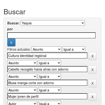
Buscar
Buscar:
por
Filtros actuales: