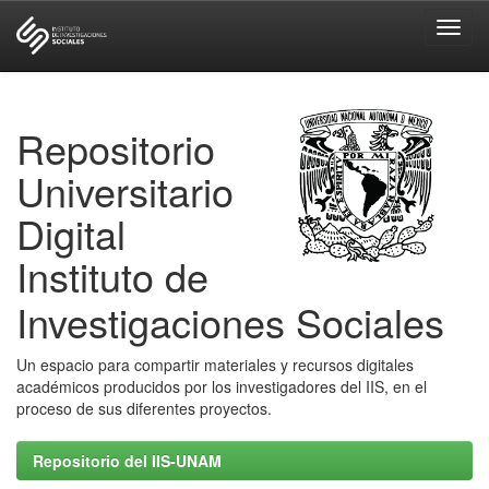
Skip
navigation
Repositorio
Universitario
Digital
Instituto de
Investigaciones Sociales
Un espacio para compartir materiales y recursos digitales
académicos producidos por los investigadores del IIS, en el
proceso de sus diferentes proyectos.
Repositorio del IIS-UNAM