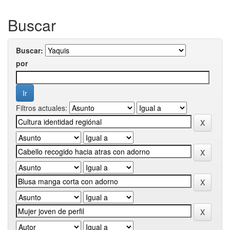
Buscar
Buscar:
por
Filtros actuales: