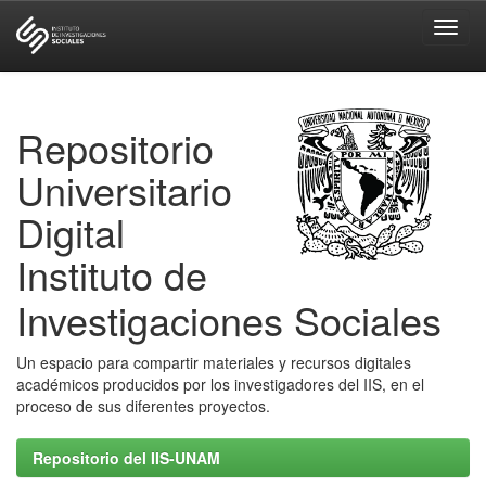
Skip
navigation
Repositorio
Universitario
Digital
Instituto de
Investigaciones Sociales
Un espacio para compartir materiales y recursos digitales
académicos producidos por los investigadores del IIS, en el
proceso de sus diferentes proyectos.
Repositorio del IIS-UNAM