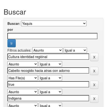
Buscar
Buscar:
por
Filtros actuales: