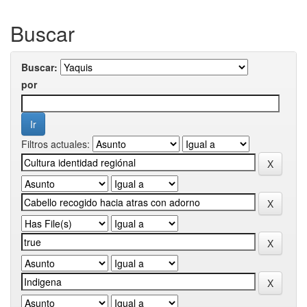
Buscar
Buscar:
por
Filtros actuales: