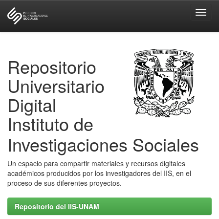
Skip
navigation
Repositorio
Universitario
Digital
Instituto de
Investigaciones Sociales
Un espacio para compartir materiales y recursos digitales
académicos producidos por los investigadores del IIS, en el
proceso de sus diferentes proyectos.
Repositorio del IIS-UNAM