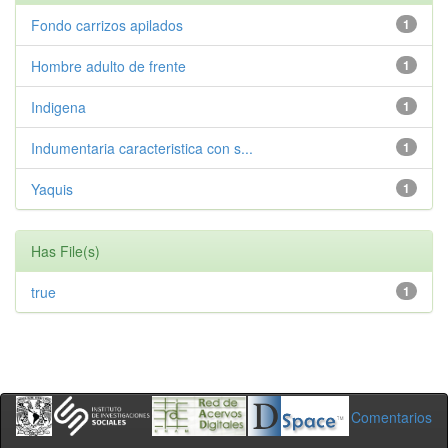
Fondo carrizos apilados
1
Hombre adulto de frente
1
Indigena
1
Indumentaria caracteristica con s...
1
Yaquis
1
Has File(s)
true
1
Comentarios