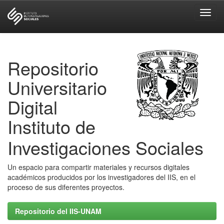
Skip
navigation
Repositorio
Universitario
Digital
Instituto de
Investigaciones Sociales
Un espacio para compartir materiales y recursos digitales
académicos producidos por los investigadores del IIS, en el
proceso de sus diferentes proyectos.
Repositorio del IIS-UNAM