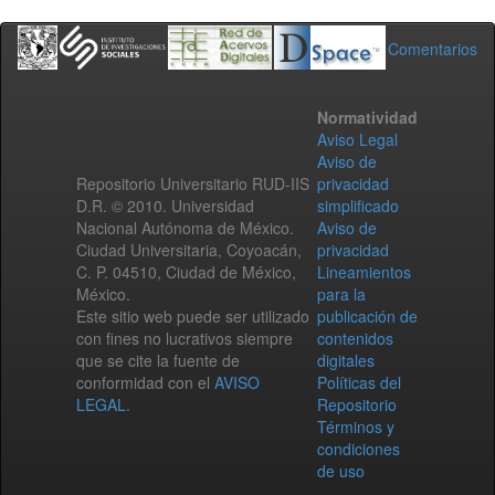
Comentarios
Normatividad
Aviso Legal
Aviso de
Repositorio Universitario RUD-IIS
privacidad
D.R. © 2010. Universidad
simplificado
Nacional Autónoma de México.
Aviso de
Ciudad Universitaria, Coyoacán,
privacidad
C. P. 04510, Ciudad de México,
Lineamientos
México.
para la
Este sitio web puede ser utilizado
publicación de
con fines no lucrativos siempre
contenidos
que se cite la fuente de
digitales
conformidad con el
AVISO
Políticas del
LEGAL
.
Repositorio
Términos y
condiciones
de uso