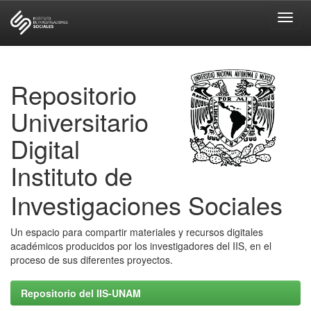
Skip
navigation
Repositorio
Universitario
Digital
Instituto de
Investigaciones Sociales
Un espacio para compartir materiales y recursos digitales
académicos producidos por los investigadores del IIS, en el
proceso de sus diferentes proyectos.
Repositorio del IIS-UNAM