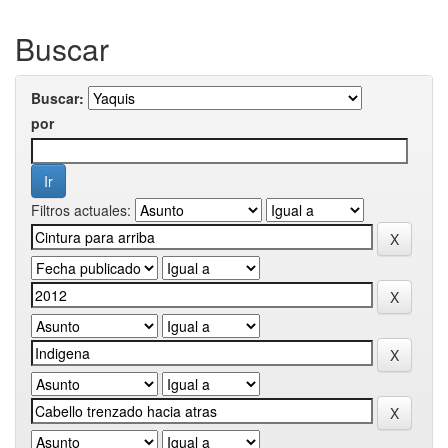
Buscar
Buscar:
por
Filtros actuales: