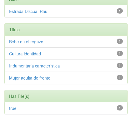
Estrada Discua, Raúl
1
Título
Bebe en el regazo
1
Cultura identidad
1
Indumentaria caracteristica
1
Mujer adulta de frente
1
Has File(s)
true
1