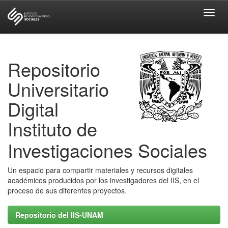
Skip
navigation
Repositorio
Universitario
Digital
Instituto de
Investigaciones Sociales
Un espacio para compartir materiales y recursos digitales
académicos producidos por los investigadores del IIS, en el
proceso de sus diferentes proyectos.
Repositorio del IIS-UNAM