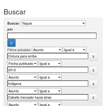
Buscar
Buscar:
por
Filtros actuales: