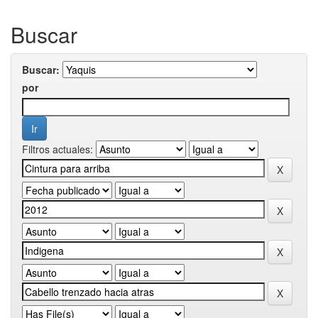
Buscar
Buscar:
por
Filtros actuales: