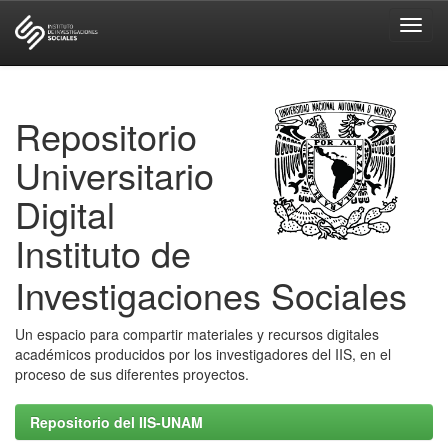
Skip
navigation
Repositorio
Universitario
Digital
Instituto de
Investigaciones Sociales
Un espacio para compartir materiales y recursos digitales
académicos producidos por los investigadores del IIS, en el
proceso de sus diferentes proyectos.
Repositorio del IIS-UNAM