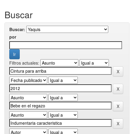
Buscar
Buscar:
por
Filtros actuales: