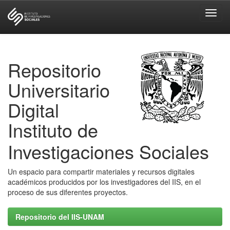
Skip
navigation
Repositorio
Universitario
Digital
Instituto de
Investigaciones Sociales
Un espacio para compartir materiales y recursos digitales
académicos producidos por los investigadores del IIS, en el
proceso de sus diferentes proyectos.
Repositorio del IIS-UNAM