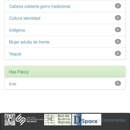
Cabeza cubierta gorro tradicional
1
Cultura identidad
1
Indigena
1
Mujer adulta de frente
1
Yaquis
1
Has File(s)
true
1
Comentarios