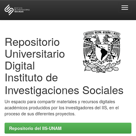
Skip
navigation
Repositorio
Universitario
Digital
Instituto de
Investigaciones Sociales
Un espacio para compartir materiales y recursos digitales
académicos producidos por los investigadores del IIS, en el
proceso de sus diferentes proyectos.
Repositorio del IIS-UNAM