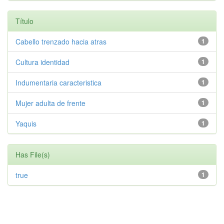
Título
Cabello trenzado hacia atras
1
Cultura identidad
1
Indumentaria caracteristica
1
Mujer adulta de frente
1
Yaquis
1
Has File(s)
true
1