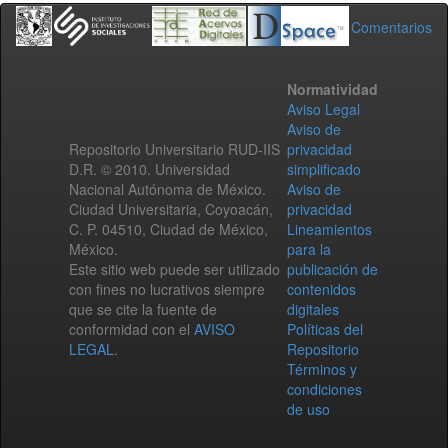
Comentarios
Normatividad
Aviso Legal
Aviso de
Repositorio Universitario RUD-IIS
privacidad
D.R. © 2010. Universidad
simplificado
Nacional Autónoma de México.
Aviso de
Ciudad Universitaria, Coyoacán,
privacidad
C. P. 04510, Ciudad de México,
Lineamientos
México.
para la
Este sitio web puede ser utilizado
publicación de
con fines no lucrativos siempre
contenidos
que se cite la fuente de
digitales
conformidad con el
AVISO
Políticas del
LEGAL
.
Repositorio
Términos y
condiciones
de uso