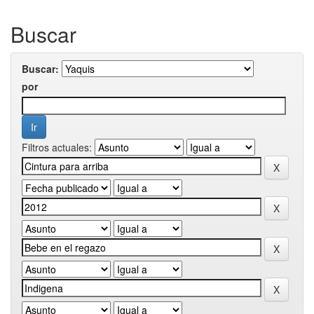
Buscar
Buscar:
por
Filtros actuales: