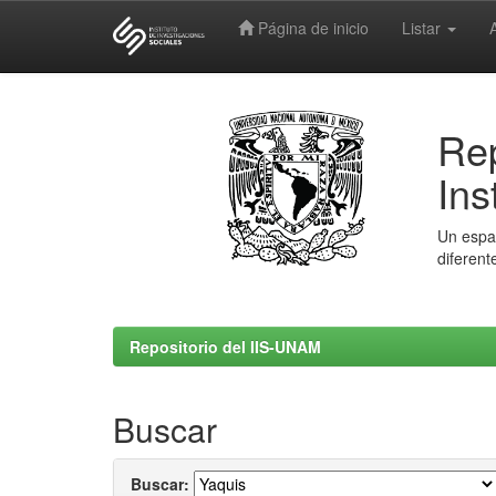
Página de inicio
Listar
Skip
navigation
Rep
Ins
Un espac
diferent
Repositorio del IIS-UNAM
Buscar
Buscar: