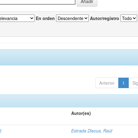
En orden
Autor/registro
Anterior
1
Si
Autor(es)
2
Estrada Discua, Raúl