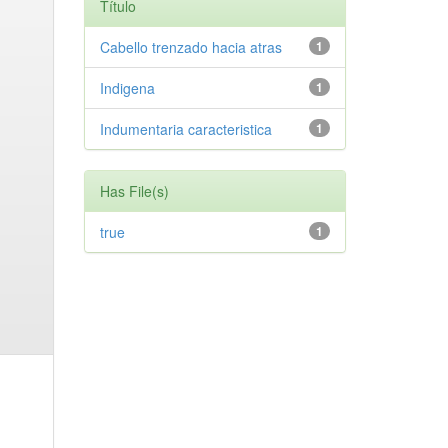
Título
Cabello trenzado hacia atras
1
Indigena
1
Indumentaria caracteristica
1
Has File(s)
true
1