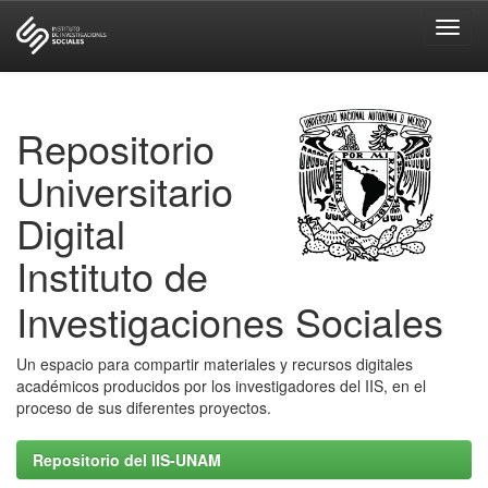
Skip
navigation
Repositorio
Universitario
Digital
Instituto de
Investigaciones Sociales
Un espacio para compartir materiales y recursos digitales
académicos producidos por los investigadores del IIS, en el
proceso de sus diferentes proyectos.
Repositorio del IIS-UNAM