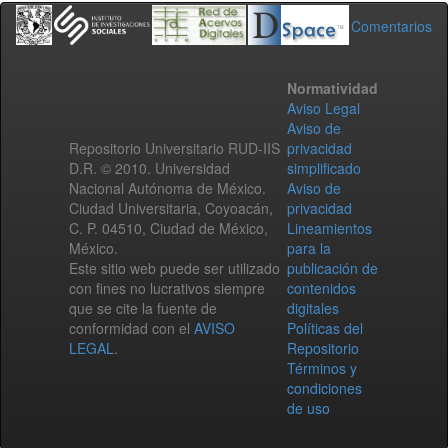
Comentarios
Normatividad
Aviso Legal
Aviso de
Repositorio Universitario RUD-IIS
privacidad
D.R. © 2010. Universidad
simplificado
Nacional Autónoma de México.
Aviso de
Ciudad Universitaria, Coyoacán,
privacidad
C. P. 04510, Ciudad de México,
Lineamientos
México.
para la
Este sitio web puede ser utilizado
publicación de
con fines no lucrativos siempre
contenidos
que se cite la fuente de
digitales
conformidad con el
AVISO
Políticas del
LEGAL
.
Repositorio
Términos y
condiciones
de uso