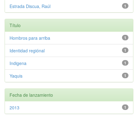
Estrada Discua, Raúl
1
Título
Hombros para arriba
1
Identidad regiónal
1
Indigena
1
Yaquis
1
Fecha de lanzamiento
2013
1