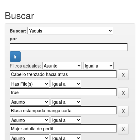
Buscar
Buscar:
por
Filtros actuales: