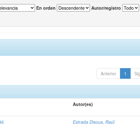
En orden
Autor/registro
Anterior
1
Si
Autor(es)
46
Estrada Discua, Raúl