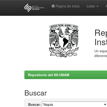
Página de inicio
Listar
Skip
navigation
Rep
Ins
Un espac
diferent
Repositorio del IIS-UNAM
Buscar
Buscar: