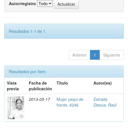
Autor/registro
Resultados 1-1 de 1.
Anterior
1
Siguiente
Resultados por ítem:
Vista
Fecha de
Título
Autor(es)
previa
publicación
2013-05-17
Mujer yaqui de
Estrada
frente, 4246
Discua, Raúl