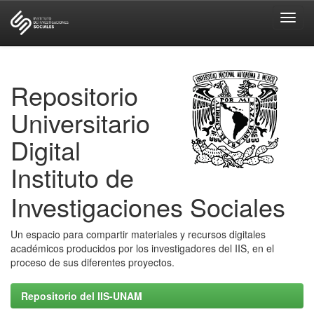
Skip
navigation
Repositorio
Universitario
Digital
Instituto de
Investigaciones Sociales
Un espacio para compartir materiales y recursos digitales
académicos producidos por los investigadores del IIS, en el
proceso de sus diferentes proyectos.
Repositorio del IIS-UNAM