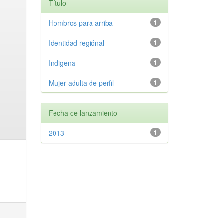
Título
Hombros para arriba
1
Identidad regiónal
1
Indigena
1
Mujer adulta de perfil
1
Fecha de lanzamiento
2013
1