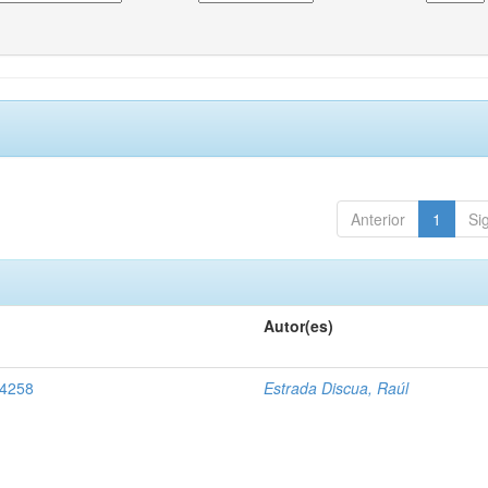
Anterior
1
Si
Autor(es)
 4258
Estrada Discua, Raúl