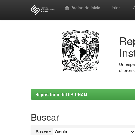
Página de inicio
Listar
Skip
navigation
Rep
Ins
Un espac
diferent
Repositorio del IIS-UNAM
Buscar
Buscar: