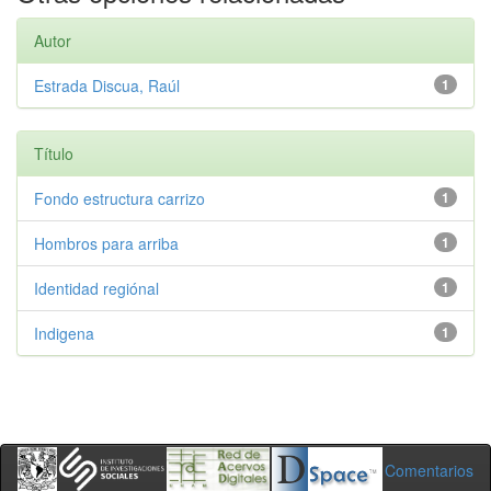
Autor
Estrada Discua, Raúl
1
Título
Fondo estructura carrizo
1
Hombros para arriba
1
Identidad regiónal
1
Indigena
1
Comentarios