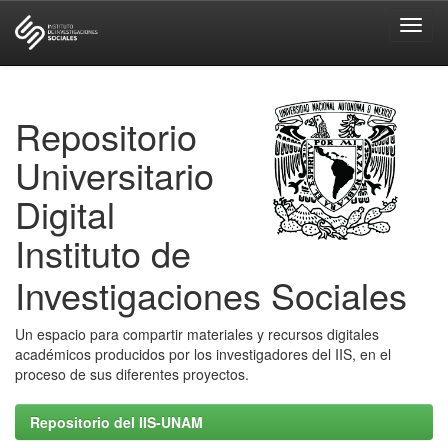
Skip
navigation
Repositorio
Universitario
Digital
Instituto de
Investigaciones Sociales
Un espacio para compartir materiales y recursos digitales
académicos producidos por los investigadores del IIS, en el
proceso de sus diferentes proyectos.
Repositorio del IIS-UNAM