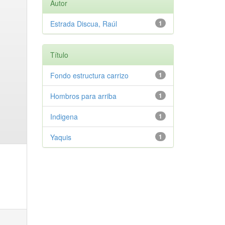
Autor
Estrada Discua, Raúl
1
Título
Fondo estructura carrizo
1
Hombros para arriba
1
Indigena
1
Yaquis
1