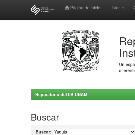
Página de inicio
Listar
Skip
navigation
Rep
Ins
Un espac
diferent
Repositorio del IIS-UNAM
Buscar
Buscar: