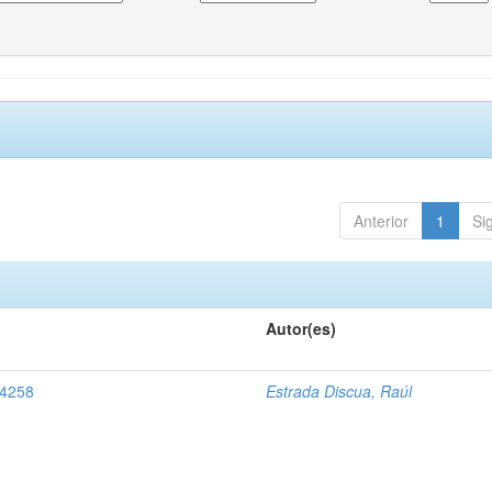
Anterior
1
Si
Autor(es)
 4258
Estrada Discua, Raúl