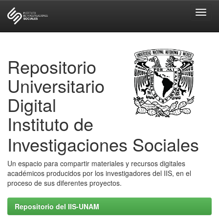
Skip
navigation
Repositorio
Universitario
Digital
Instituto de
Investigaciones Sociales
Un espacio para compartir materiales y recursos digitales
académicos producidos por los investigadores del IIS, en el
proceso de sus diferentes proyectos.
Repositorio del IIS-UNAM