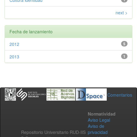
Cultura identidad
next >
Fecha de lanzamiento
2012
5
2013
1
Comentarios
Normatividad
Aviso Legal
Aviso de
Repositorio Universitario RUD-IIS
privacidad