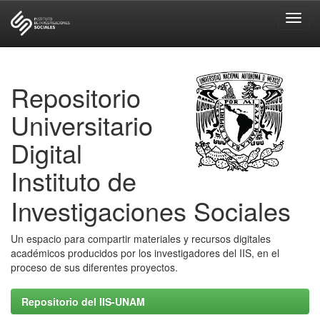
Skip
navigation
Repositorio
Universitario
Digital
Instituto de
Investigaciones Sociales
Un espacio para compartir materiales y recursos digitales
académicos producidos por los investigadores del IIS, en el
proceso de sus diferentes proyectos.
Repositorio del IIS-UNAM