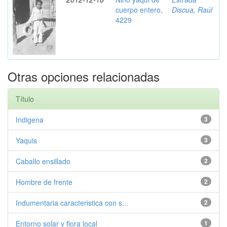
cuerpo entero,
Discua, Raúl
4229
Otras opciones relacionadas
Título
Indigena
3
Yaquis
3
Caballo ensillado
2
Hombre de frente
2
Indumentaria caracteristica con s...
2
Entorno solar y flora local
1