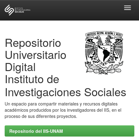
Skip
navigation
Repositorio
Universitario
Digital
Instituto de
Investigaciones Sociales
Un espacio para compartir materiales y recursos digitales
académicos producidos por los investigadores del IIS, en el
proceso de sus diferentes proyectos.
Repositorio del IIS-UNAM