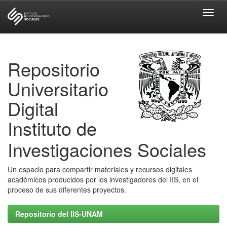
Skip
navigation
Repositorio
Universitario
Digital
Instituto de
Investigaciones Sociales
Un espacio para compartir materiales y recursos digitales
académicos producidos por los investigadores del IIS, en el
proceso de sus diferentes proyectos.
Repositorio del IIS-UNAM