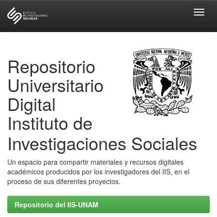
Skip
navigation
Repositorio
Universitario
Digital
Instituto de
Investigaciones Sociales
Un espacio para compartir materiales y recursos digitales
académicos producidos por los investigadores del IIS, en el
proceso de sus diferentes proyectos.
Repositorio del IIS-UNAM