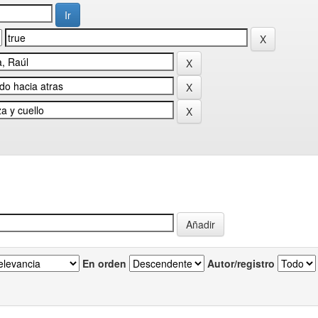
En orden
Autor/registro