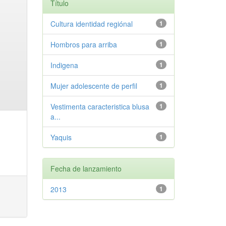
Título
Cultura identidad regiónal
1
Hombros para arriba
1
Indigena
1
Mujer adolescente de perfil
1
Vestimenta caracteristica blusa
1
a...
Yaquis
1
Fecha de lanzamiento
2013
1