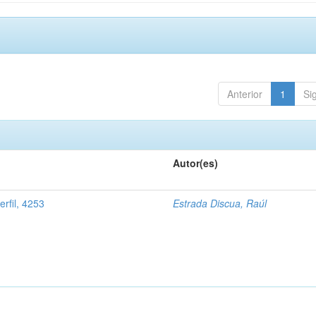
Anterior
1
Si
Autor(es)
rfil, 4253
Estrada Discua, Raúl