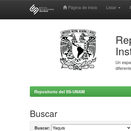
Página de inicio
Listar
Skip
navigation
Rep
Ins
Un espac
diferent
Repositorio del IIS-UNAM
Buscar
Buscar: