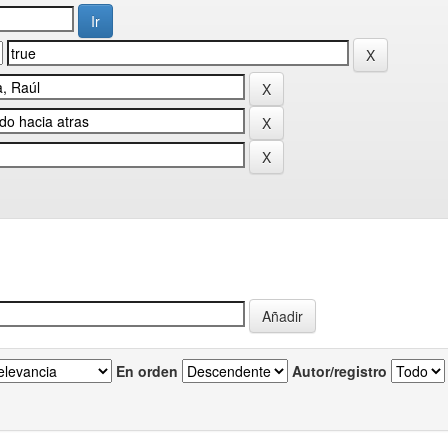
En orden
Autor/registro