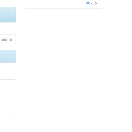
next >
guiente