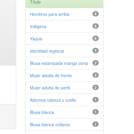
Título
Hombros para arriba
6
Indigena
6
Yaquis
6
Identidad regiónal
5
Blusa estampada manga corta
2
Mujer adulta de frente
2
Mujer adulta de perfil
2
Adornos cabeza y cuello
1
Blusa blanca
1
Blusa blanca collares
1