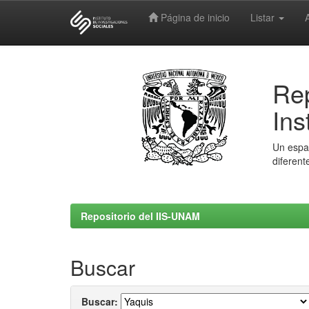
Página de inicio
Listar
Skip
navigation
Rep
Ins
Un espac
diferent
Repositorio del IIS-UNAM
Buscar
Buscar: