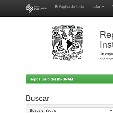
Página de inicio
Listar
Skip
navigation
Rep
Ins
Un espac
diferent
Repositorio del IIS-UNAM
Buscar
Buscar: