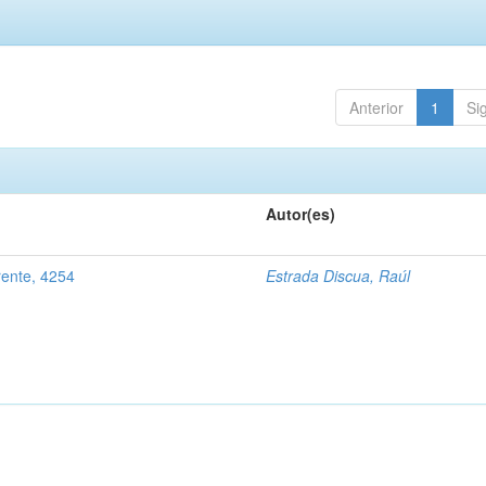
Anterior
1
Si
Autor(es)
rente, 4254
Estrada Discua, Raúl