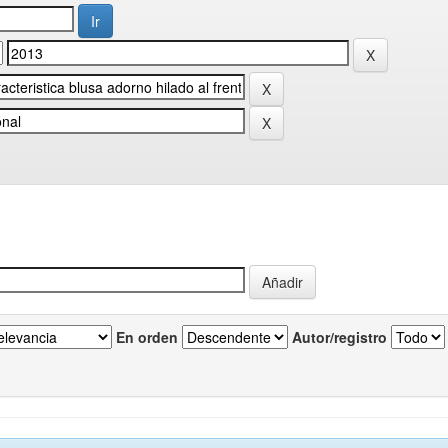
En orden
Autor/registro