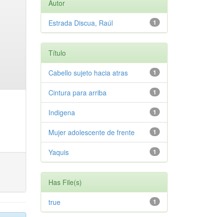
Autor
Estrada Discua, Raúl
1
Título
Cabello sujeto hacia atras
1
Cintura para arriba
1
Indigena
1
Mujer adolescente de frente
1
Yaquis
1
Has File(s)
true
1