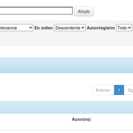
En orden
Autor/registro
Anterior
1
Si
Autor(es)