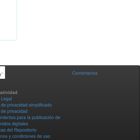
Comentarios
atividad
 Legal
 de privacidad simplificado
 de privacidad
mientos para la publicación de
nidos digitales
icas del Repositorio
nos y condiciones de uso