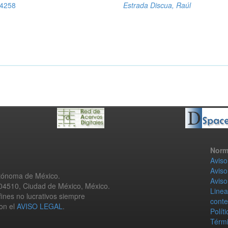
 4258
Estrada Discua, Raúl
Norm
Aviso
Aviso
utónoma de México.
Aviso
 04510, Ciudad de México, México.
Linea
fines no lucrativos siempre
conte
con el
AVISO LEGAL
.
Polít
Térmi