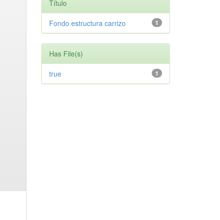
Título
Fondo estructura carrizo
1
Has File(s)
true
1