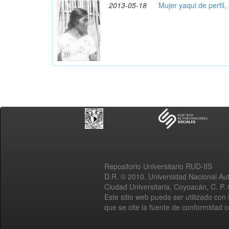
2013-05-18
Mujer yaqui de perfil,
Repositorio Universitario RUD-IIS
D.R. © 2010. Universidad Nacional A
Ciudad Universitaria, Coyoacán, C. P.
Este sitio web puede ser utilizado con 
que se cite la fuente de conformidad 