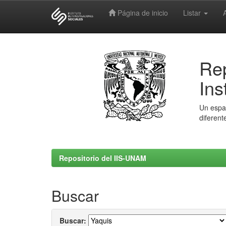
Página de inicio
Listar
Skip
navigation
Rep
Ins
Un espac
diferent
Repositorio del IIS-UNAM
Buscar
Buscar: