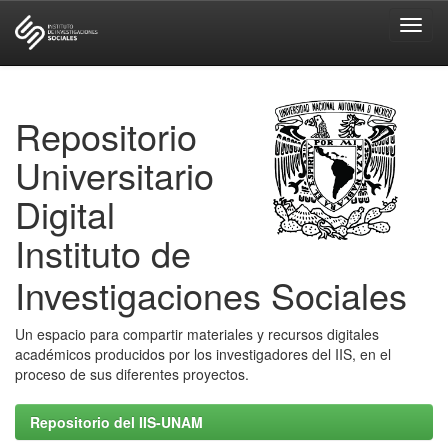
Skip
navigation
Repositorio
Universitario
Digital
Instituto de
Investigaciones Sociales
Un espacio para compartir materiales y recursos digitales
académicos producidos por los investigadores del IIS, en el
proceso de sus diferentes proyectos.
Repositorio del IIS-UNAM