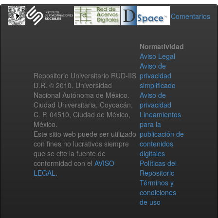
Comentarios
Normatividad
Aviso Legal
Aviso de
Repositorio Universitario RUD-IIS
privacidad
D.R. © 2010. Universidad
simplificado
Nacional Autónoma de México.
Aviso de
Ciudad Universitaria, Coyoacán,
privacidad
C. P. 04510, Ciudad de México,
Lineamientos
México.
para la
Este sitio web puede ser utilizado
publicación de
con fines no lucrativos siempre
contenidos
que se cite la fuente de
digitales
conformidad con el
AVISO
Políticas del
LEGAL
.
Repositorio
Términos y
condiciones
de uso