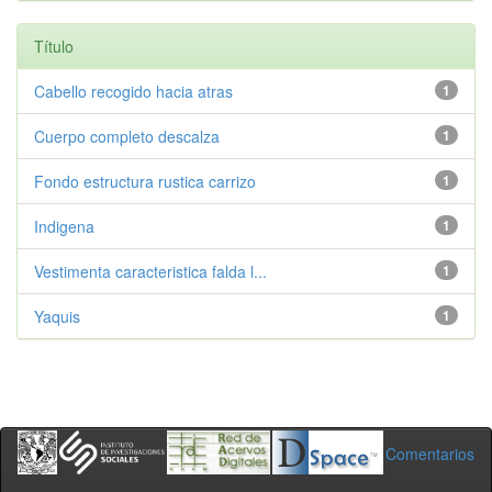
Título
Cabello recogido hacia atras
1
Cuerpo completo descalza
1
Fondo estructura rustica carrizo
1
Indigena
1
Vestimenta caracteristica falda l...
1
Yaquis
1
Comentarios