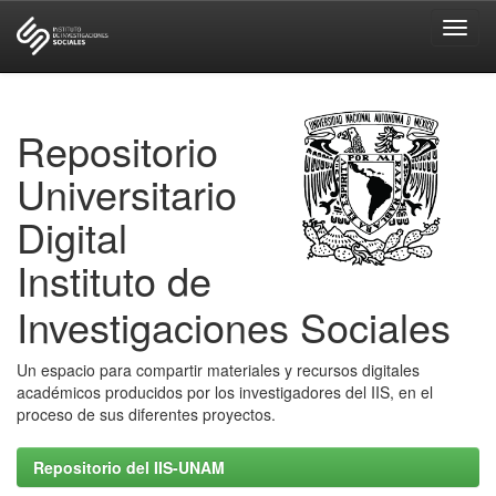
Skip
navigation
Repositorio
Universitario
Digital
Instituto de
Investigaciones Sociales
Un espacio para compartir materiales y recursos digitales
académicos producidos por los investigadores del IIS, en el
proceso de sus diferentes proyectos.
Repositorio del IIS-UNAM