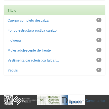
Título
Cuerpo completo descalza
1
Fondo estructura rustica carrizo
1
Indigena
1
Mujer adolescente de frente
1
Vestimenta caracteristica falda l...
1
Yaquis
1
Comentarios