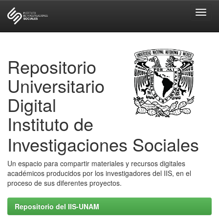
Skip
navigation
Repositorio
Universitario
Digital
Instituto de
Investigaciones Sociales
Un espacio para compartir materiales y recursos digitales
académicos producidos por los investigadores del IIS, en el
proceso de sus diferentes proyectos.
Repositorio del IIS-UNAM