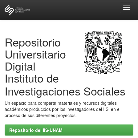
Skip
navigation
Repositorio
Universitario
Digital
Instituto de
Investigaciones Sociales
Un espacio para compartir materiales y recursos digitales
académicos producidos por los investigadores del IIS, en el
proceso de sus diferentes proyectos.
Repositorio del IIS-UNAM