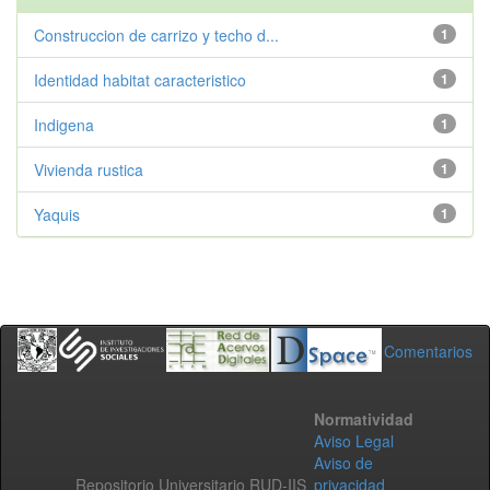
Construccion de carrizo y techo d...
1
Identidad habitat caracteristico
1
Indigena
1
Vivienda rustica
1
Yaquis
1
Comentarios
Normatividad
Aviso Legal
Aviso de
Repositorio Universitario RUD-IIS
privacidad