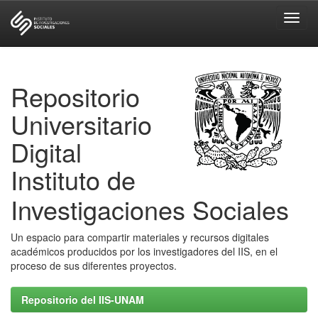
Skip
navigation
Repositorio
Universitario
Digital
Instituto de
Investigaciones Sociales
Un espacio para compartir materiales y recursos digitales
académicos producidos por los investigadores del IIS, en el
proceso de sus diferentes proyectos.
Repositorio del IIS-UNAM