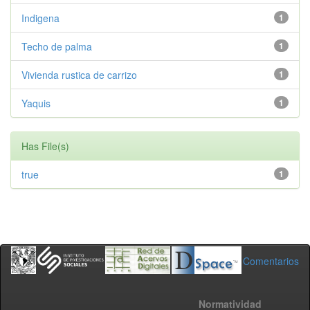
Indigena
1
Techo de palma
1
Vivienda rustica de carrizo
1
Yaquis
1
Has File(s)
true
1
Comentarios
Normatividad