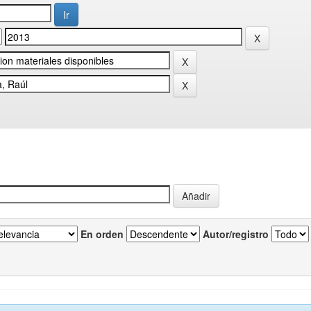
En orden
Autor/registro