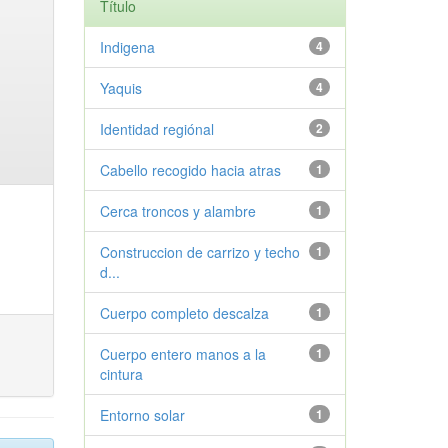
Título
Indigena
4
Yaquis
4
Identidad regiónal
2
Cabello recogido hacia atras
1
Cerca troncos y alambre
1
Construccion de carrizo y techo
1
d...
Cuerpo completo descalza
1
Cuerpo entero manos a la
1
cintura
Entorno solar
1