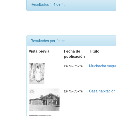
Resultados 1-4 de 4.
Resultados por ítem:
Vista previa
Fecha de
Título
publicación
2013-05-16
Muchacha yaqui
2013-05-16
Casa habitación