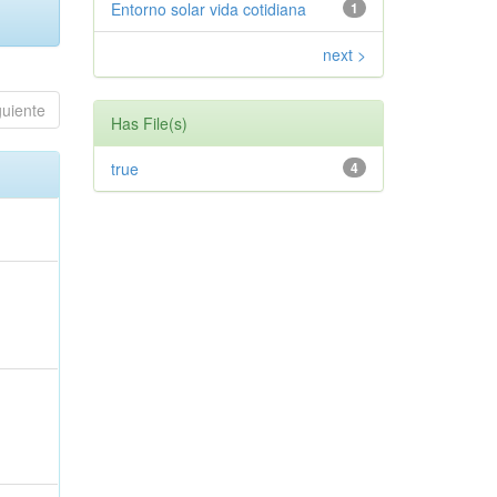
Entorno solar vida cotidiana
1
next >
guiente
Has File(s)
true
4