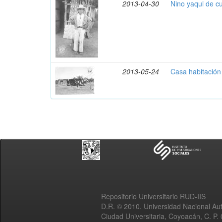
2013-04-30
Nino yaqui de c
2013-05-24
Casa habitación
Repositorio Universitario RUD-IIS
D.R. © 2010. Universidad Nacional A
Ciudad Universitaria, Coyoacán, C. P.