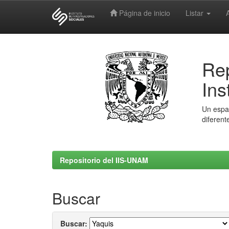
Página de inicio
Listar
Skip
navigation
Rep
Ins
Un espac
diferent
Repositorio del IIS-UNAM
Buscar
Buscar: