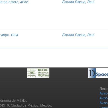
uerpo entero, 4232
Estrada Discua, Raúl
 yaqui, 4264
Estrada Discua, Raúl
Norm
Aviso
Aviso
utónoma de México.
Aviso
 04510, Ciudad de México, México.
Linea