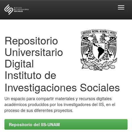
Skip
navigation
Repositorio
Universitario
Digital
Instituto de
Investigaciones Sociales
Un espacio para compartir materiales y recursos digitales
académicos producidos por los investigadores del IIS, en el
proceso de sus diferentes proyectos.
Repositorio del IIS-UNAM