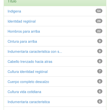
Título
Indigena
54
Identidad regiónal
29
Hombros para arriba
22
Cintura para arriba
9
Indumentaria caracteristica con s...
9
Cabello trenzado hacia atras
8
Cultura identidad regiónal
7
Cuerpo completo descalzo
6
Cultura vida cotidiana
6
Indumentaria caracteristica
6