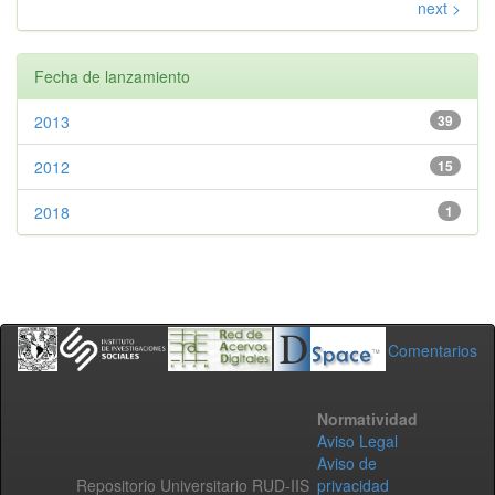
next >
Fecha de lanzamiento
2013
39
2012
15
2018
1
Comentarios
Normatividad
Aviso Legal
Aviso de
Repositorio Universitario RUD-IIS
privacidad