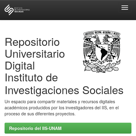
Skip
navigation
Repositorio
Universitario
Digital
Instituto de
Investigaciones Sociales
Un espacio para compartir materiales y recursos digitales
académicos producidos por los investigadores del IIS, en el
proceso de sus diferentes proyectos.
Repositorio del IIS-UNAM