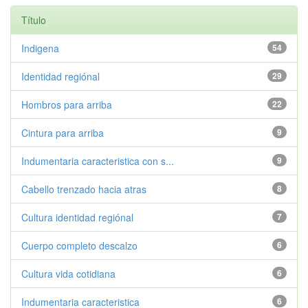
Título
Indigena
54
Identidad regiónal
29
Hombros para arriba
22
Cintura para arriba
9
Indumentaria caracteristica con s...
9
Cabello trenzado hacia atras
8
Cultura identidad regiónal
7
Cuerpo completo descalzo
6
Cultura vida cotidiana
6
Indumentaria caracteristica
6