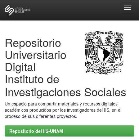
Skip
navigation
Repositorio
Universitario
Digital
Instituto de
Investigaciones Sociales
Un espacio para compartir materiales y recursos digitales
académicos producidos por los investigadores del IIS, en el
proceso de sus diferentes proyectos.
Repositorio del IIS-UNAM