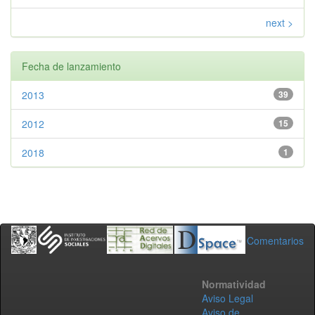
next >
Fecha de lanzamiento
2013
39
2012
15
2018
1
Comentarios
Normatividad
Aviso Legal
Aviso de