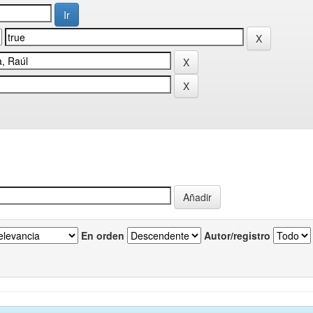
En orden
Autor/registro