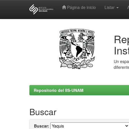
Página de inicio
Listar
Skip
navigation
Rep
Ins
Un espac
diferent
Repositorio del IIS-UNAM
Buscar
Buscar: