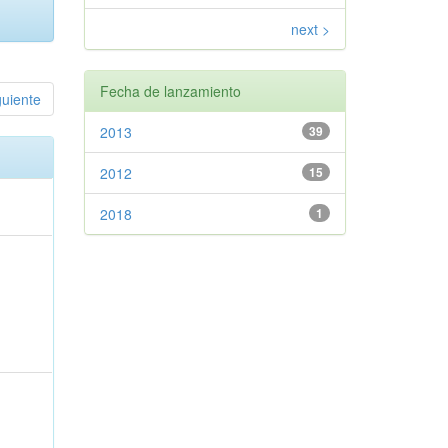
next >
Fecha de lanzamiento
guiente
2013
39
2012
15
2018
1