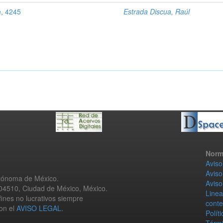
e, 4245
Estrada Discua, Raúl
Norm
Aviso
Aviso
utónoma de México.
Aviso
 04510, Ciudad de México, México.
Linea
fines no lucrativos siempre
conte
con el
AVISO LEGAL
.
Polít