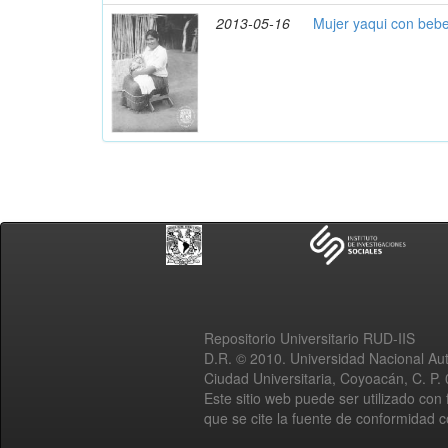
2013-05-16
Mujer yaqui con beb
Repositorio Universitario RUD-IIS
D.R. © 2010. Universidad Nacional A
Ciudad Universitaria, Coyoacán, C. P.
Este sitio web puede ser utilizado con 
que se cite la fuente de conformidad 