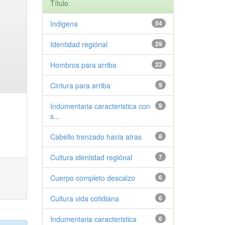
Título
Indigena
54
Identidad regiónal
29
Hombros para arriba
22
Cintura para arriba
9
Indumentaria caracteristica con
9
s...
Cabello trenzado hacia atras
8
Cultura identidad regiónal
7
Cuerpo completo descalzo
6
Cultura vida cotidiana
6
Indumentaria caracteristica
6