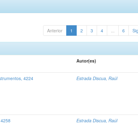
Anterior
1
2
3
4
...
6
Si
Autor(es)
nstrumentos, 4224
Estrada Discua, Raúl
, 4258
Estrada Discua, Raúl