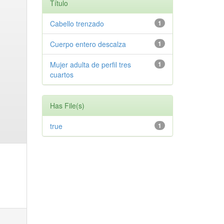
Título
Cabello trenzado
1
Cuerpo entero descalza
1
Mujer adulta de perfil tres
1
cuartos
Has File(s)
true
1