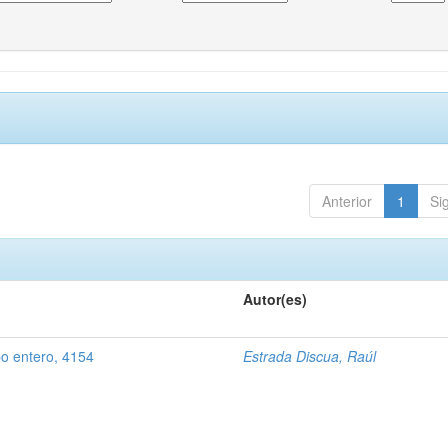
Anterior
1
Si
Autor(es)
po entero, 4154
Estrada Discua, Raúl