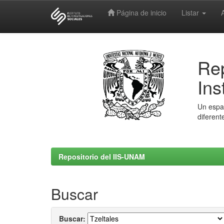
Página de inicio
Listar
Skip
navigation
Rep
Ins
Un espac
diferent
Repositorio del IIS-UNAM
Buscar
Buscar: