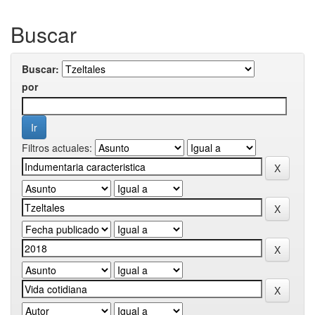
Buscar
Buscar:
por
Filtros actuales: