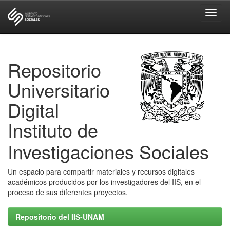
Skip
navigation
Repositorio
Universitario
Digital
Instituto de
Investigaciones Sociales
Un espacio para compartir materiales y recursos digitales
académicos producidos por los investigadores del IIS, en el
proceso de sus diferentes proyectos.
Repositorio del IIS-UNAM