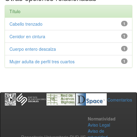
Título
Cabello trenzado
1
Cenidor en cintura
1
Cuerpo entero descalza
1
Mujer adulta de perfil tres cuartos
1
Comentarios
Normatividad
Aviso Legal
Aviso de