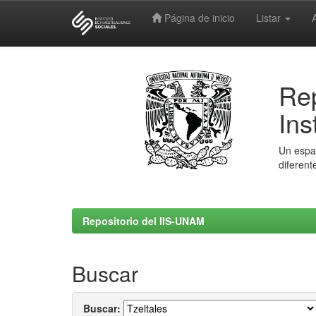
Página de inicio
Listar
Skip
navigation
Rep
Ins
Un espac
diferent
Repositorio del IIS-UNAM
Buscar
Buscar: