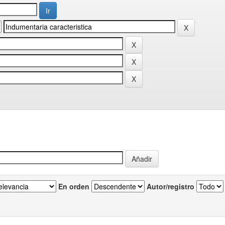
En orden
Autor/registro