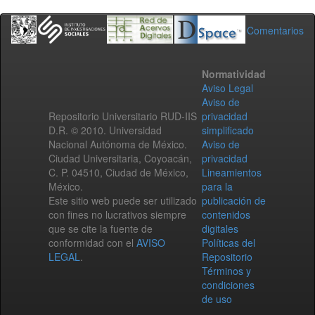
Comentarios
Normatividad
Aviso Legal
Aviso de
Repositorio Universitario RUD-IIS
privacidad
D.R. © 2010. Universidad
simplificado
Nacional Autónoma de México.
Aviso de
Ciudad Universitaria, Coyoacán,
privacidad
C. P. 04510, Ciudad de México,
Lineamientos
México.
para la
Este sitio web puede ser utilizado
publicación de
con fines no lucrativos siempre
contenidos
que se cite la fuente de
digitales
conformidad con el
AVISO
Políticas del
LEGAL
.
Repositorio
Términos y
condiciones
de uso