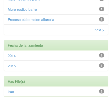
Muro rustico barro
1
Proceso elaboracion alfareria
1
next >
Fecha de lanzamiento
2014
1
2015
1
Has File(s)
true
2