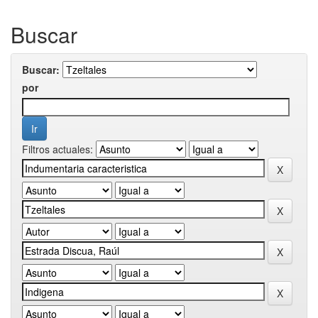
Buscar
Buscar:
por
Filtros actuales: