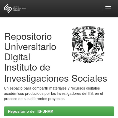
Skip
navigation
Repositorio
Universitario
Digital
Instituto de
Investigaciones Sociales
Un espacio para compartir materiales y recursos digitales
académicos producidos por los investigadores del IIS, en el
proceso de sus diferentes proyectos.
Repositorio del IIS-UNAM