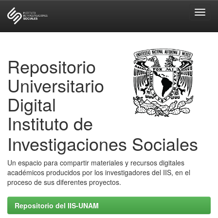
Skip
navigation
Repositorio
Universitario
Digital
Instituto de
Investigaciones Sociales
Un espacio para compartir materiales y recursos digitales
académicos producidos por los investigadores del IIS, en el
proceso de sus diferentes proyectos.
Repositorio del IIS-UNAM