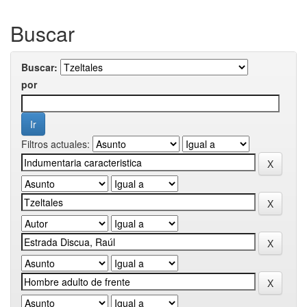
Buscar
Buscar:
por
Filtros actuales: