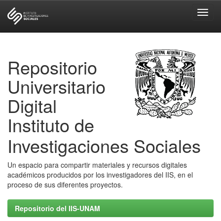
Skip
navigation
Repositorio
Universitario
Digital
Instituto de
Investigaciones Sociales
Un espacio para compartir materiales y recursos digitales
académicos producidos por los investigadores del IIS, en el
proceso de sus diferentes proyectos.
Repositorio del IIS-UNAM