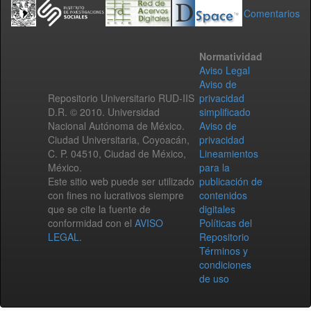
Comentarios
Normatividad
Aviso Legal
Aviso de
Repositorio Universitario RUD-IIS
privacidad
D.R. © 2010. Universidad
simplificado
Nacional Autónoma de México.
Aviso de
Ciudad Universitaria, Coyoacán,
privacidad
C. P. 04510, Ciudad de México,
Lineamientos
México.
para la
Este sitio web puede ser utilizado
publicación de
con fines no lucrativos siempre
contenidos
que se cite la fuente de
digitales
conformidad con el
AVISO
Políticas del
LEGAL
.
Repositorio
Términos y
condiciones
de uso