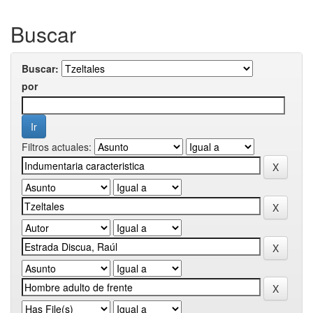
Buscar
Buscar:
por
Filtros actuales: