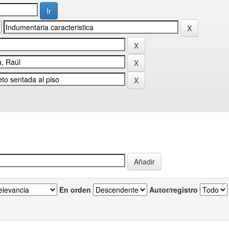
En orden
Autor/registro