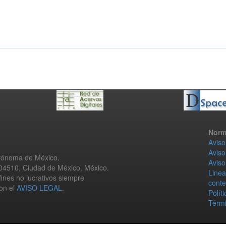
Norm
Aviso
Aviso
utónoma de México.
Aviso
 04510, Ciudad de México, México.
Linea
fines no lucrativos siempre
conte
con el
AVISO LEGAL
.
Polít
Térmi