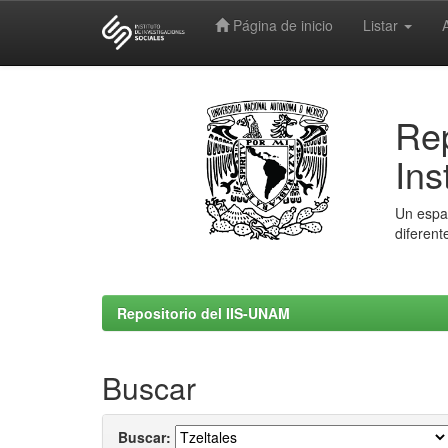
Página de inicio
Listar
Skip
navigation
Rep
Ins
Un espac
diferent
Repositorio del IIS-UNAM
Buscar
Buscar: