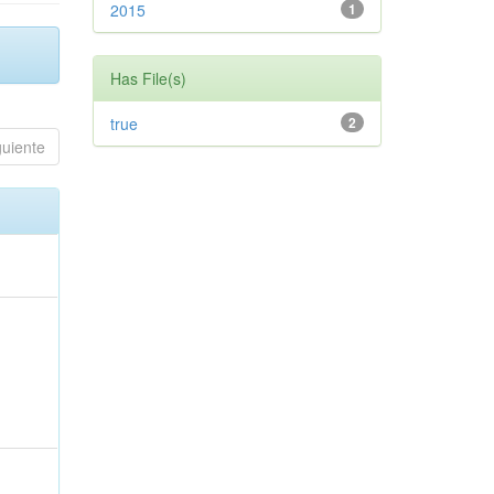
2015
1
Has File(s)
true
2
guiente