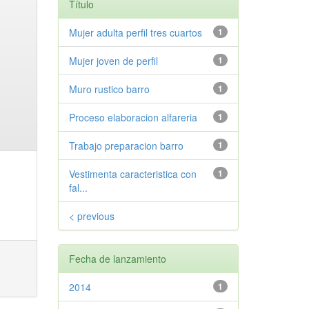
Título
Mujer adulta perfil tres cuartos
1
Mujer joven de perfil
1
Muro rustico barro
1
Proceso elaboracion alfareria
1
Trabajo preparacion barro
1
Vestimenta caracteristica con
1
fal...
< previous
Fecha de lanzamiento
2014
1