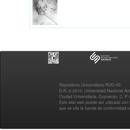
Repositorio Universitario RUD-IIS
D.R. © 2010. Universidad Nacional A
Ciudad Universitaria, Coyoacán, C. P.
Este sitio web puede ser utilizado con 
que se cite la fuente de conformidad 