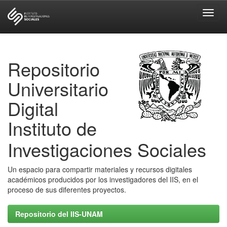
Skip
navigation
Repositorio
Universitario
Digital
Instituto de
Investigaciones Sociales
Un espacio para compartir materiales y recursos digitales
académicos producidos por los investigadores del IIS, en el
proceso de sus diferentes proyectos.
Repositorio del IIS-UNAM