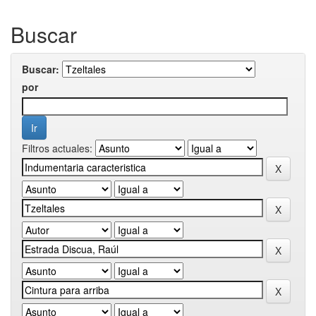
Buscar
Buscar:
por
Filtros actuales: