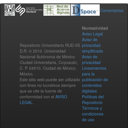
Comentarios
Normatividad
Aviso Legal
Aviso de
Repositorio Universitario RUD-IIS
privacidad
D.R. © 2010. Universidad
simplificado
Nacional Autónoma de México.
Aviso de
Ciudad Universitaria, Coyoacán,
privacidad
C. P. 04510, Ciudad de México,
Lineamientos
México.
para la
Este sitio web puede ser utilizado
publicación de
con fines no lucrativos siempre
contenidos
que se cite la fuente de
digitales
conformidad con el
AVISO
Políticas del
LEGAL
.
Repositorio
Términos y
condiciones
de uso