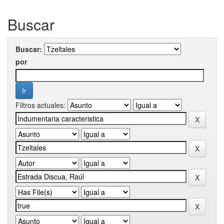
Buscar
Buscar:
por
Filtros actuales: