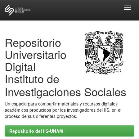
Skip
navigation
Repositorio
Universitario
Digital
Instituto de
Investigaciones Sociales
Un espacio para compartir materiales y recursos digitales
académicos producidos por los investigadores del IIS, en el
proceso de sus diferentes proyectos.
Repositorio del IIS-UNAM